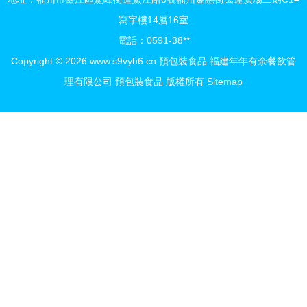
定》(以及某些國際
寫字樓14層16室
電話：0591-38**
上才有的參考，各
Copyright © 2026
www.s9vyh6.cn
預包裝食品
福建年年有余餐飲管
理有限公司
預包裝食品
版權所有
Sitemap
國各版本的注釋要
我們特別與定更的
情況頻發的細致解
釋課后我們有相當
開放的環節對本次
剖析詳如下。下面