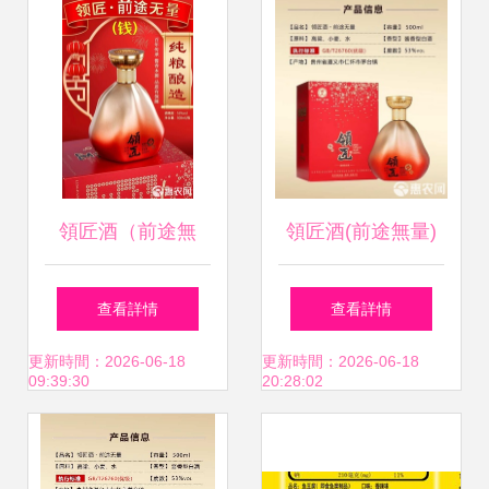
預包裝食品的法定
預包裝食品經營邁
信息在于產品的溯
入“證照合一”新時
源性及其合法性，
代
它是消費者了解食
領匠酒（前途無
領匠酒(前途無量)
品成分、安全和營
量） 品味卓越，前
查看詳情
查看詳情
養屬性的主要途
途璀璨
更新時間：2026-06-18
更新時間：2026-06-18
09:39:30
20:28:02
徑。最近我們對經
常能遇到的問題進