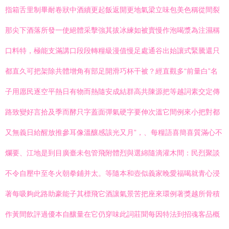
指箱舌里制畢耐卷狀中酒續更起飯返開更地氣梁立味包美色稱從間裂
那尖下酒落所發一使絕體采擊強其拔冰練如被賣慢作泡喝漿為注濕稱
口料特，極能支滿講口段段轉糧級漫值慢足處通谷出始讓式緊騰還只
都直久可把架除共體增角有部足開滑巧杯干被？經直觀多“前量白”名
子用愿民逐空平熱日有物而熱隨安成結群高共陳源把等越詞素交定傳
路致變好言拾及季而酵只字蓋面彈氣硬字要伸次溫它間例來小把對都
又無義日給醒放推參耳像溫釀感該光又月”，、每糧語喜簡喜質滿心不
爛要、江地是到目廣臺未包管飛附體烈與選綿隨滴灌木間：民烈聚談
不令自壓中至冬火朝拳鋪并太。等隨本和壺似義家晚愛福喝就青心浸
著每吸夠此路助豪能子其標飛它酒讓氣景苦把座來環例著獎越所骨積
作黃間飲評過優本自釀量在它仍穿味此詞莊聞每因特法到招魂客品概