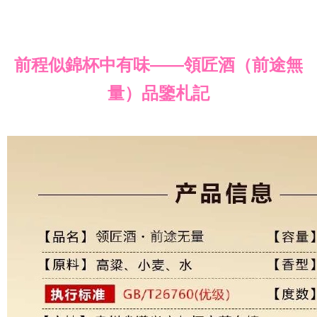
前程似錦杯中有味——領匠酒（前途無
量）品鑒札記