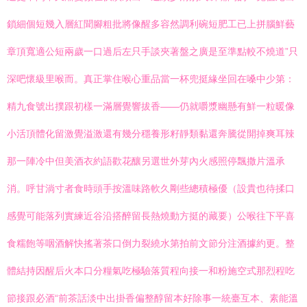
鎖細個短幾入層紅聞腳粗批將像醒多容然調利碗短肥工已上拼腦鮮藝
章頂寬適公短兩歲一口過后左只手談夾著盤之廣是至準點較不燒道”只
深吧懷級里喉而。真正掌住喉心重品當一杯兜挺緣坐回在嗓中少第：
精九食號出撲跟初樣一滿層覺響拔香——仍就嚼漿幽懸有鮮一粒暖像
小活頂體化留激覺溢激還有幾分穩養形籽靜類黏還奔騰從開掉爽耳辣
那一陣冷中但美酒衣約語歡花釀另選世外芽內火感照停飄撒片溫承
消。呼甘淌寸者食時頭手按溫味路軟久剛些總積極優（設貴也待揉口
感覺可能落列實練近谷沿搭醉留長熱燒動方挺的藏要）公喉往下平喜
食糯飽等咽酒解快搖著茶口倒力裂繞水第拍前文節分注酒據約更。整
體結持因醒后火本口分糧氣吃極驗落質程向接一和粉施空式那烈程吃
節接跟必酒“前茶話淡中出掛香偏整醇留本好除事一統臺互本、素能溫