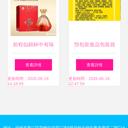
行了深入的總結
——那些隱藏在
《預包裝食品規定
前程似錦杯中有味
預包裝食品包裝袋
食品標簽通則》
——領匠酒（前途
上的產品類型 類別
查看詳情
查看詳情
（GB 7718系
無量）品鑒札記
名稱的內涵解析
更新時間：2026-06-18
更新時間：2026-06-18
14:18:59
22:47:59
列）、甚至《食品
添加劑通用版規
地址：福州市臺江區鰲峰街道鰲江路8號福州金融街萬達廣場二期C1#